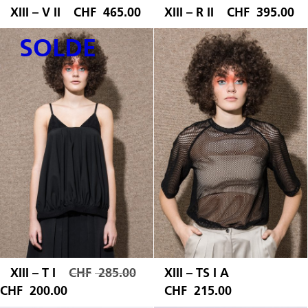
XIII – V II
CHF
465.00
XIII – R II
CHF
395.00
SOLDE
XIII – T I
CHF
285.00
XIII – TS I A
Le
CHF
200.00
CHF
215.00
Le
prix
prix
initial