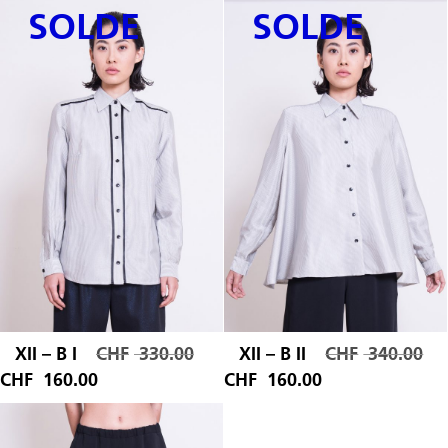
SOLDE
SOLDE
actuel
était :
est :
CHF 285.00.
CHF 200.00.
XII – B I
CHF
330.00
XII – B II
CHF
340.00
Le
Le
CHF
160.00
CHF
160.00
Le
prix
Le
prix
prix
initial
prix
initi
actuel
était :
actuel
était