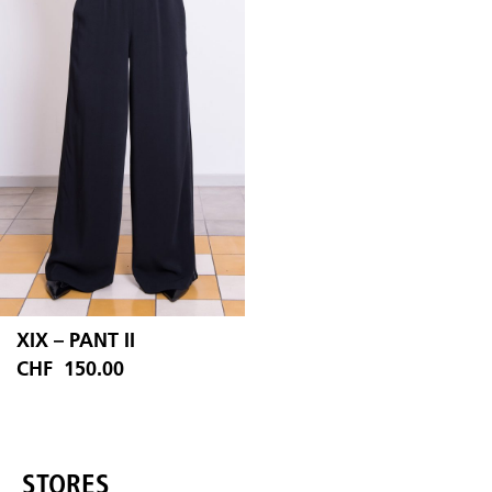
est :
CHF 330.00.
est :
CHF
CHF 160.00.
CHF 160.00.
XIX – PANT II
CHF
150.00
STORES